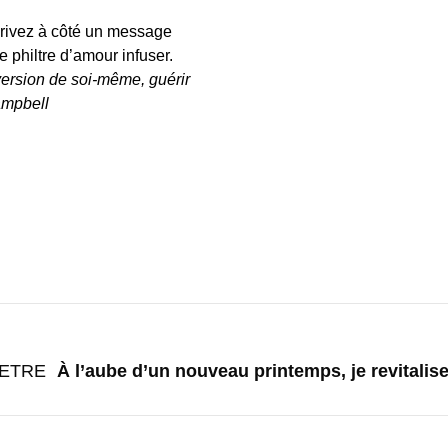
crivez à côté un message
e philtre d’amour infuser.
 version de soi-même, guérir
ampbell
 ETRE