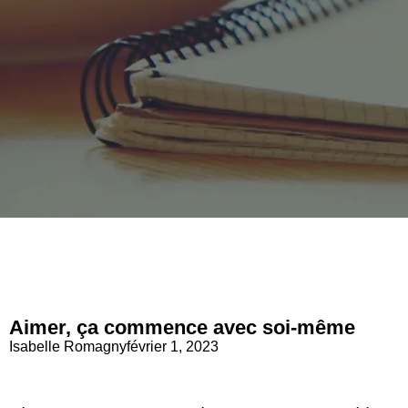
L'ACTUALI
Aimer, ça commence avec soi-même
Le centre de
Isabelle Romagny
février 1, 2023
Beauté