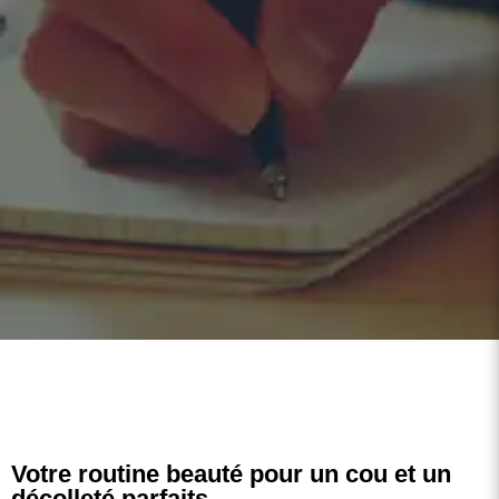
L'ACTUALITÉ
Le centre de
Beauté
Votre routine beauté pour un cou et un
décolleté parfaits